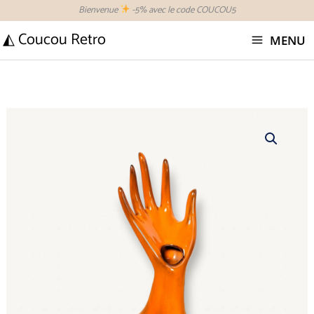
Aller
Bienvenue
-5% avec le code COUCOU5
au
◭ Coucou Retro
MENU
contenu