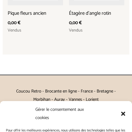
Pique fleurs ancien
Étagère d’angle rotin
0,00
€
0,00
€
Vendus
Vendus
Coucou Retro - Brocante en ligne - France - Bretagne -
Morbihan - Auray - Vannes - Lorient
Gérer le consentement aux
Petits meubles, décoration, miroirs, luminaires, Art de la table
cookies
Vintage, Art déco, Baroque, Scandinave, Romantique,
Pour offrir les meilleures expériences, nous utilisons des technologies telles que les