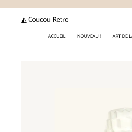
Aller
au
◭ Coucou Retro
contenu
ACCUEIL
NOUVEAU !
ART DE L