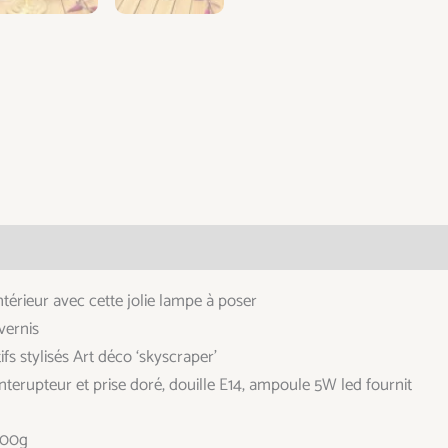
taires
térieur avec cette jolie lampe à poser
vernis
fs stylisés Art déco ‘skyscraper’
é, interupteur et prise doré, douille E14, ampoule 5W led fournit
600g