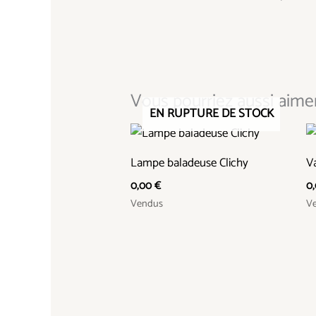
Vous pourriez aussi aimer.
EN RUPTURE DE STOCK
Lampe baladeuse Clichy
V
0,00
€
0
Vendus
V