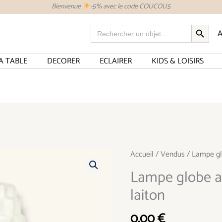
Bienvenue
-5% avec le code COUCOU5
SEARCH BUTTON
Search
A
for:
A TABLE
DECORER
ECLAIRER
KIDS & LOISIRS
Accueil
/
Vendus
/ Lampe glo
Lampe globe a
laiton
0,00
€