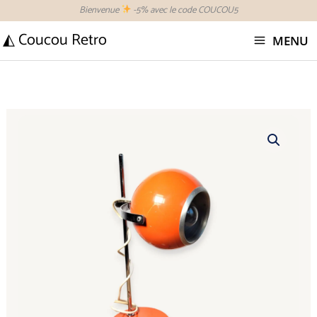
Aller
Bienvenue
-5% avec le code COUCOU5
au
◭ Coucou Retro
MENU
contenu