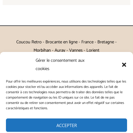
Coucou Retro - Brocante en ligne - France - Bretagne -
Morbihan - Auray - Vannes - Lorient
Gérer le consentement aux
Petits meubles, décoration, miroirs, luminaires, Art de la table
cookies
Vintage, Art déco, Baroque, Scandinave, Romantique,
Pour offrir les meilleures expériences, nous utilisons des technologies telles que les
Campagne Chic, Kitch
cookies pour stocker et/ou accéder aux informations des appareils. Le fait de
consentir à ces technologies nous permettra de traiter des données telles que le
|
Contact
|
Conditions générales de vente
|
Conditions
comportement de navigation ou les ID uniques sur ce site. Le fait de ne pas
consentir ou de retirer son consentement peut avoir un effet négatif sur certaines
générales d'utilisation
|
Mentions légales
|
Politique de
caractéristiques et fonctions.
confidentialité
|
Politique de cookies
|
ACCEPTER