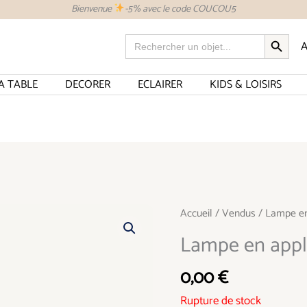
Bienvenue
-5% avec le code COUCOU5
SEARCH BUTTON
Search
A
for:
A TABLE
DECORER
ECLAIRER
KIDS & LOISIRS
Accueil
/
Vendus
/ Lampe en
Lampe en appl
0,00
€
Rupture de stock