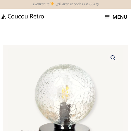
Aller
Bienvenue
-5% avec le code COUCOU5
au
◭ Coucou Retro
MENU
contenu
quantité
de
Lampe
à
poser
globe
veiné
vintage