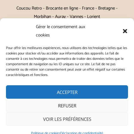
Coucou Retro - Brocante en ligne - France - Bretagne -
Morbihan - Auray - Vannes - Lorient
Gérer le consentement aux
Petits meubles, décoration, miroirs, luminaires, Art de la table
cookies
Vintage, Art déco, Baroque, Scandinave, Romantique,
Pour offrir les meilleures expériences, nous utilisons des technologies telles que les
Campagne Chic, Kitch
cookies pour stocker et/ou accéder aux informations des appareils. Le fait de
consentir à ces technologies nous permettra de traiter des données telles que le
|
Contact
|
Conditions générales de vente
|
Conditions
comportement de navigation ou les ID uniques sur ce site. Le fait de ne pas
consentir ou de retirer son consentement peut avoir un effet négatif sur certaines
générales d'utilisation
|
Mentions légales
|
Politique de
caractéristiques et fonctions.
confidentialité
|
Politique de cookies
|
ACCEPTER
REFUSER
Copyright © 2026 | ◭ Coucou Retro - Tous droits réservés
VOIR LES PRÉFÉRENCES
Instagram
Politique de cookies
Déclaration de confidentialité