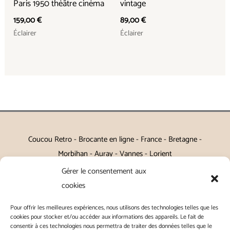
Paris 1950 théâtre cinéma
vintage
159,00
€
89,00
€
Éclairer
Éclairer
Coucou Retro - Brocante en ligne - France - Bretagne -
Morbihan - Auray - Vannes - Lorient
Gérer le consentement aux
Petits meubles, décoration, miroirs, luminaires, Art de la table
cookies
Vintage, Art déco, Baroque, Scandinave, Romantique,
Pour offrir les meilleures expériences, nous utilisons des technologies telles que les
Campagne Chic, Kitch
cookies pour stocker et/ou accéder aux informations des appareils. Le fait de
consentir à ces technologies nous permettra de traiter des données telles que le