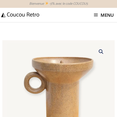
Aller
Bienvenue
-5% avec le code COUCOU5
au
◭ Coucou Retro
MENU
contenu
quantité
de
Keraluc
Bougeoir
pique
cierge