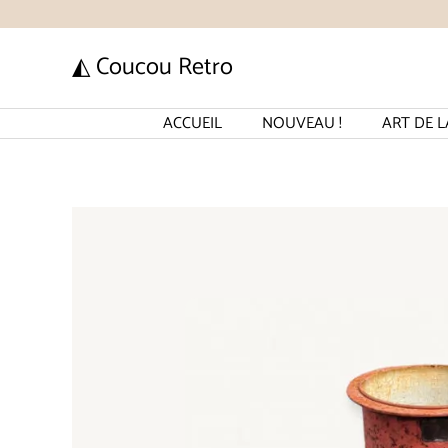
Aller
au
◭ Coucou Retro
contenu
ACCUEIL
NOUVEAU !
ART DE L