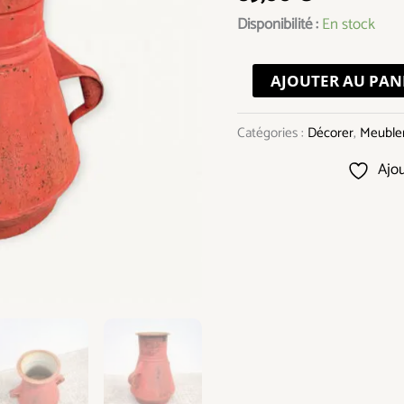
ancien
Disponibilité :
En stock
tôle
émaillée
AJOUTER AU PAN
Catégories :
Décorer
,
Meuble
Ajou