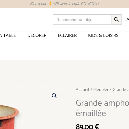
Bienvenue
-5% avec le code COUCOU5
SEARCH BUTTON
Search
A
for:
A TABLE
DECORER
ECLAIRER
KIDS & LOISIRS
quantité
Accueil
/
Meubler
/ Grande a
de
Grande amphor
Grande
émaillée
amphore
vase
89,00
€