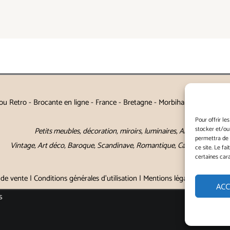
u Retro - Brocante en ligne - France - Bretagne - Morbihan - Auray - Va
Pour offrir le
stocker et/ou
Petits meubles, décoration, miroirs, luminaires, Art de la table
permettra de 
Vintage, Art déco, Baroque, Scandinave, Romantique, Campagne Chic, 
ce site. Le fa
certaines cara
 de vente
|
Conditions générales d'utilisation
|
Mentions légales
|
Politique
ACC
s