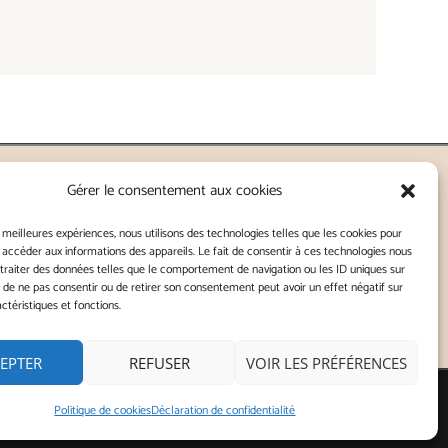
Gérer le consentement aux cookies
nnes - Lorient
s meilleures expériences, nous utilisons des technologies telles que les cookies pour
 accéder aux informations des appareils. Le fait de consentir à ces technologies nous
traiter des données telles que le comportement de navigation ou les ID uniques sur
Kitch
it de ne pas consentir ou de retirer son consentement peut avoir un effet négatif sur
ctéristiques et fonctions.
 de confidentialité
|
Politique de cookies
|
EPTER
REFUSER
VOIR LES PRÉFÉRENCES
Instagram
Politique de cookies
Déclaration de confidentialité