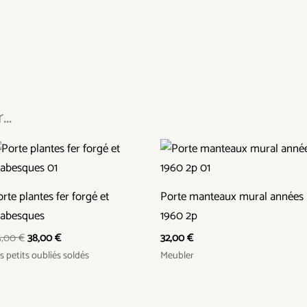
..
Le
Le
prix
prix
initial
actuel
était :
est :
rte plantes fer forgé et
Porte manteaux mural années
45,00 €.
38,00 €.
rabesques
1960 2p
5,00
€
38,00
€
32,00
€
s petits oubliés soldés
Meubler