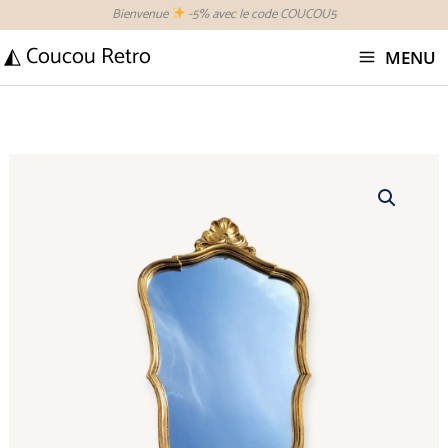
Aller
Bienvenue
-5% avec le code COUCOU5
au
◭ Coucou Retro
MENU
contenu