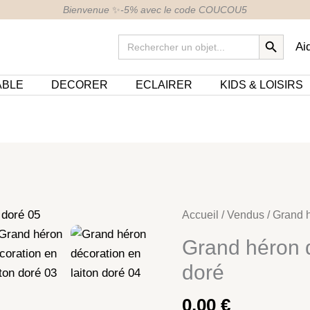
Bienvenue
✨
-5% avec le code COUCOU5
SEARCH BUTTON
Search
Ai
for:
ABLE
DECORER
ECLAIRER
KIDS & LOISIRS
Accueil
/
Vendus
/ Grand h
Grand héron d
doré
0,00
€