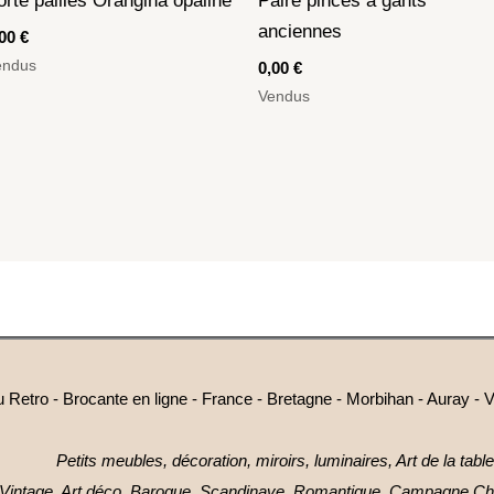
orte pailles Orangina opaline
Paire pinces à gants
anciennes
,00
€
endus
0,00
€
Vendus
Retro - Brocante en ligne - France - Bretagne - Morbihan - Auray - V
Petits meubles, décoration, miroirs, luminaires, Art de la table
Vintage, Art déco, Baroque, Scandinave, Romantique, Campagne Chi