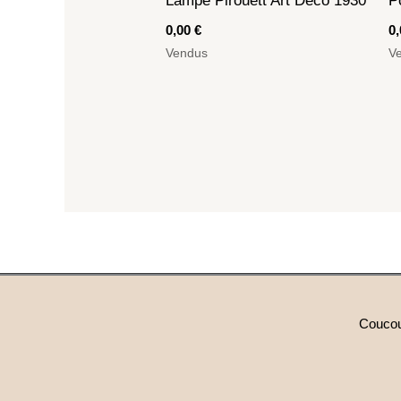
Lampe Pirouett Art Déco 1930
P
0,00
€
0
Vendus
V
Coucou 