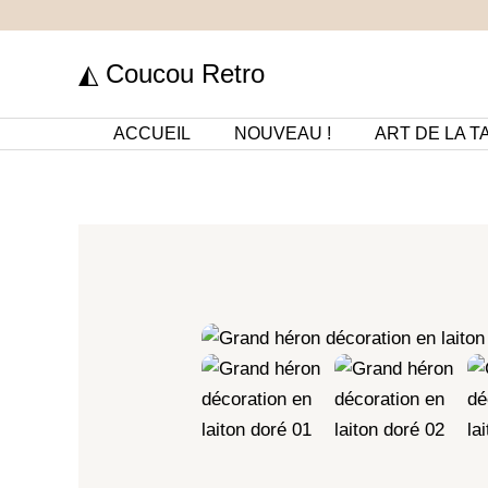
Aller
au
◭ Coucou Retro
contenu
ACCUEIL
NOUVEAU !
ART DE LA T