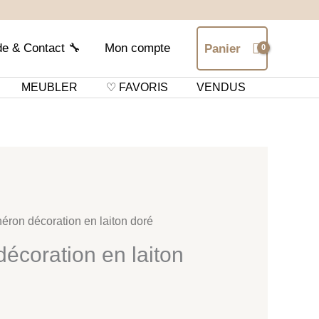
de & Contact 🔧
Mon compte
Panier
MEUBLER
♡ FAVORIS
VENDUS
éron décoration en laiton doré
écoration en laiton