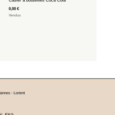
Casier à bouteilles Coca Cola
0,00
€
Vendus
annes - Lorient
c, Kitch