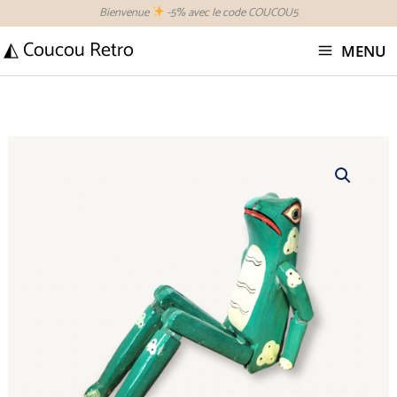
Aller
Bienvenue
-5% avec le code COUCOU5
au
◭ Coucou Retro
MENU
contenu