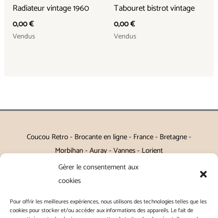
Radiateur vintage 1960
Tabouret bistrot vintage
0,00
€
0,00
€
Vendus
Vendus
Coucou Retro - Brocante en ligne - France - Bretagne -
Morbihan - Auray - Vannes - Lorient
Gérer le consentement aux
Petits meubles, décoration, miroirs, luminaires, Art de la table
cookies
Vintage, Art déco, Baroque, Scandinave, Romantique,
Pour offrir les meilleures expériences, nous utilisons des technologies telles que les
Campagne Chic, Kitch
cookies pour stocker et/ou accéder aux informations des appareils. Le fait de