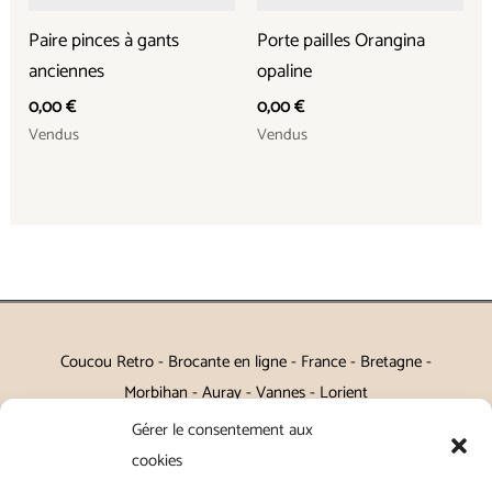
Paire pinces à gants
Porte pailles Orangina
anciennes
opaline
0,00
€
0,00
€
Vendus
Vendus
Coucou Retro - Brocante en ligne - France - Bretagne -
Morbihan - Auray - Vannes - Lorient
Gérer le consentement aux
Petits meubles, décoration, miroirs, luminaires, Art de la table
cookies
Vintage, Art déco, Baroque, Scandinave, Romantique,