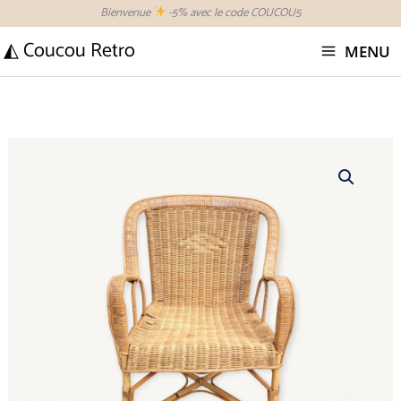
Aller
Bienvenue
-5% avec le code COUCOU5
au
◭ Coucou Retro
MENU
contenu