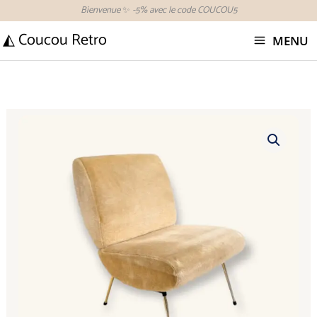
Aller
Bienvenue
✨
-5% avec le code COUCOU5
au
◭ Coucou Retro
MENU
contenu