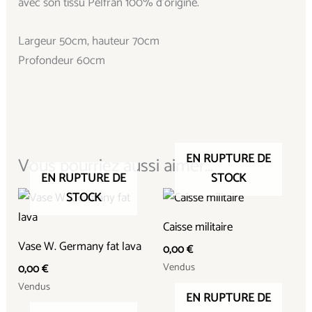
avec son tissu Pelfran 100% d’origine.
Largeur 50cm, hauteur 70cm
Profondeur 60cm
EN RUPTURE DE
Vous pourriez aussi aimer...
EN RUPTURE DE
STOCK
STOCK
Caisse militaire
Vase W. Germany fat lava
0,00
€
Vendus
0,00
€
Vendus
EN RUPTURE DE