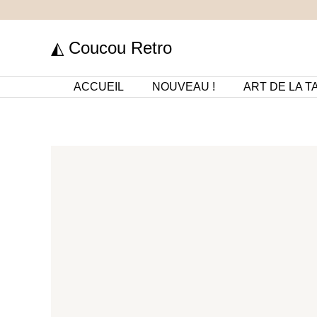
Aller
au
◭ Coucou Retro
contenu
ACCUEIL
NOUVEAU !
ART DE LA T