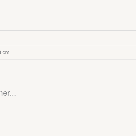
3 cm
er...