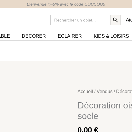
Bienvenue
✨
-5% avec le code COUCOU5
SEARCH BUTTON
Search
Ai
for:
ABLE
DECORER
ECLAIRER
KIDS & LOISIRS
Accueil
/
Vendus
/ Décorat
Décoration oi
socle
0,00
€