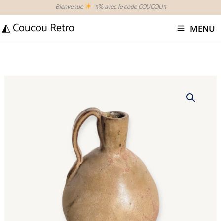
Aller
Bienvenue
-5% avec le code COUCOU5
au
◭ Coucou Retro
MENU
contenu