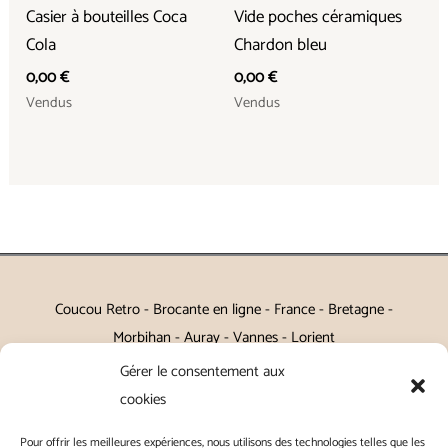
Casier à bouteilles Coca
Vide poches céramiques
Cola
Chardon bleu
0,00
€
0,00
€
Vendus
Vendus
Coucou Retro - Brocante en ligne - France - Bretagne -
Morbihan - Auray - Vannes - Lorient
Gérer le consentement aux
Petits meubles, décoration, miroirs, luminaires, Art de la table
cookies
Vintage, Art déco, Baroque, Scandinave, Romantique,
Pour offrir les meilleures expériences, nous utilisons des technologies telles que les