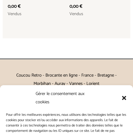
0,00
€
0,00
€
Vendus
Vendus
Coucou Retro - Brocante en ligne - France - Bretagne -
Morbihan - Auray - Vannes - Lorient
Gérer le consentement aux
Petits meubles, décoration, miroirs, luminaires, Art de la table
cookies
Vintage, Art déco, Baroque, Scandinave, Romantique,
Pour offrir les meilleures expériences, nous utilisons des technologies telles que les
Campagne Chic, Kitch
cookies pour stocker et/ou accéder aux informations des appareils. Le fait de
consentir à ces technologies nous permettra de traiter des données telles que le
|
Contact
|
Conditions générales de vente
|
Conditions
comportement de navigation ou les ID uniques sur ce site. Le fait de ne pas