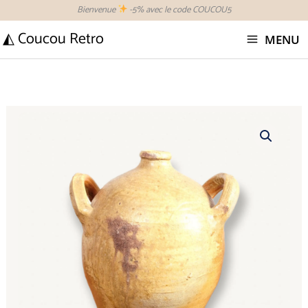
Aller
Bienvenue
-5% avec le code COUCOU5
au
◭ Coucou Retro
MENU
contenu