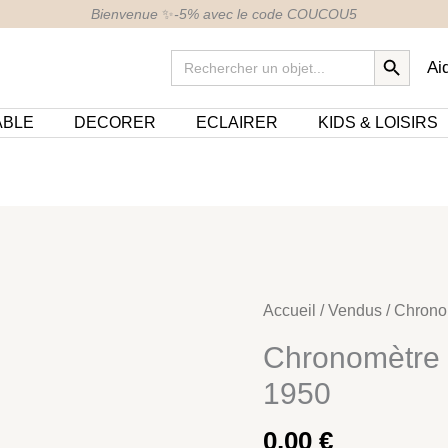
Bienvenue
✨
-5% avec le code COUCOU5
SEARCH BUTTON
Search
Ai
for:
ABLE
DECORER
ECLAIRER
KIDS & LOISIRS
Accueil
/
Vendus
/ Chrono
Chronomètre 
1950
0,00
€