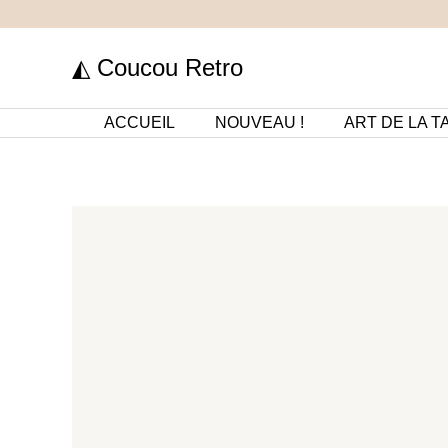
Aller
au
◭ Coucou Retro
contenu
ACCUEIL
NOUVEAU !
ART DE LA T