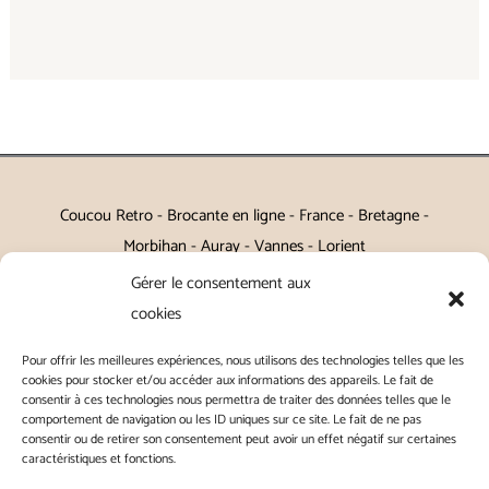
Coucou Retro - Brocante en ligne - France - Bretagne -
Morbihan - Auray - Vannes - Lorient
Gérer le consentement aux
Petits meubles, décoration, miroirs, luminaires, Art de la table
cookies
Vintage, Art déco, Baroque, Scandinave, Romantique,
Pour offrir les meilleures expériences, nous utilisons des technologies telles que les
Campagne Chic, Kitch
cookies pour stocker et/ou accéder aux informations des appareils. Le fait de
consentir à ces technologies nous permettra de traiter des données telles que le
|
Contact
|
Conditions générales de vente
|
Conditions
comportement de navigation ou les ID uniques sur ce site. Le fait de ne pas
consentir ou de retirer son consentement peut avoir un effet négatif sur certaines
générales d'utilisation
|
Mentions légales
|
Politique de
caractéristiques et fonctions.
confidentialité
|
Politique de cookies
|