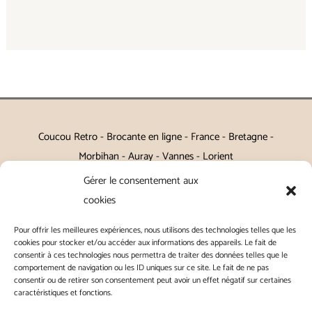
Coucou Retro - Brocante en ligne - France - Bretagne -
Morbihan - Auray - Vannes - Lorient
Gérer le consentement aux
Petits meubles, décoration, miroirs, luminaires, Art de la table
cookies
Vintage, Art déco, Baroque, Scandinave, Romantique,
Pour offrir les meilleures expériences, nous utilisons des technologies telles que les
Campagne Chic, Kitch
cookies pour stocker et/ou accéder aux informations des appareils. Le fait de
consentir à ces technologies nous permettra de traiter des données telles que le
|
Contact
|
Conditions générales de vente
|
Conditions
comportement de navigation ou les ID uniques sur ce site. Le fait de ne pas
consentir ou de retirer son consentement peut avoir un effet négatif sur certaines
générales d'utilisation
|
Mentions légales
|
Politique de
caractéristiques et fonctions.
confidentialité
|
Politique de cookies
|