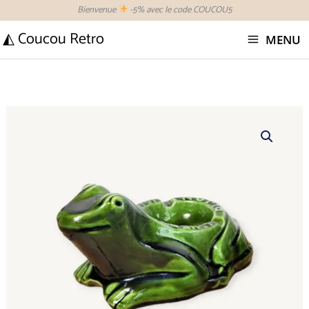
Aller
Bienvenue
-5% avec le code COUCOU5
au
◭ Coucou Retro
MENU
contenu