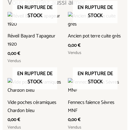
Vous pourriez aussi aimer...
EN RUPTURE DE
EN RUPTURE DE
STOCK
STOCK
Réveil Bayard Tapageur
Ancien pot terre cuite grès
1920
0,00
€
Vendus
0,00
€
Vendus
EN RUPTURE DE
EN RUPTURE DE
STOCK
STOCK
Vide poches céramiques
Fennecs faïence Sèvres
Chardon bleu
MNF
0,00
€
0,00
€
Vendus
Vendus