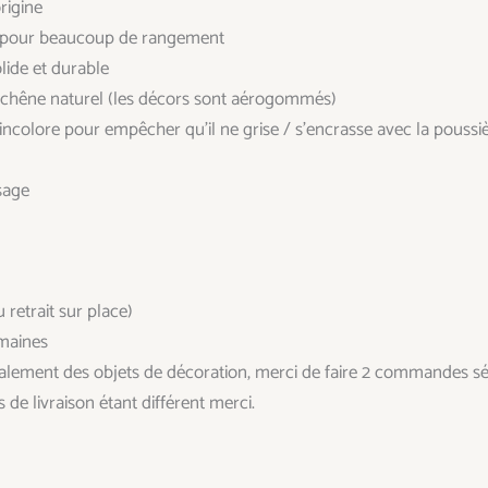
origine
ère pour beaucoup de rangement
lide et durable
te chêne naturel (les décors sont aérogommés)
 incolore pour empêcher qu’il ne grise / s’encrasse avec la poussiè
sage
u retrait sur place)
emaines
 également des objets de décoration, merci de faire 2 commandes sé
s de livraison étant différent merci.