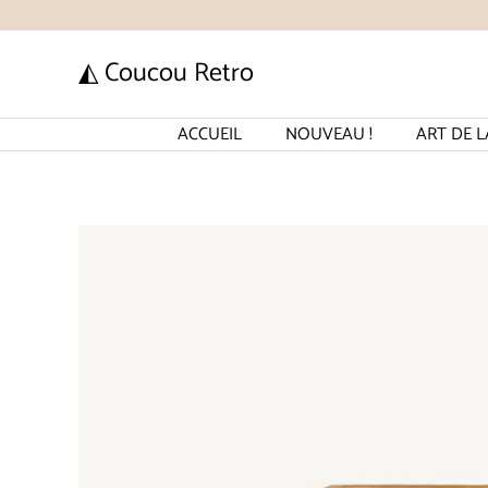
Aller
au
◭ Coucou Retro
contenu
ACCUEIL
NOUVEAU !
ART DE L