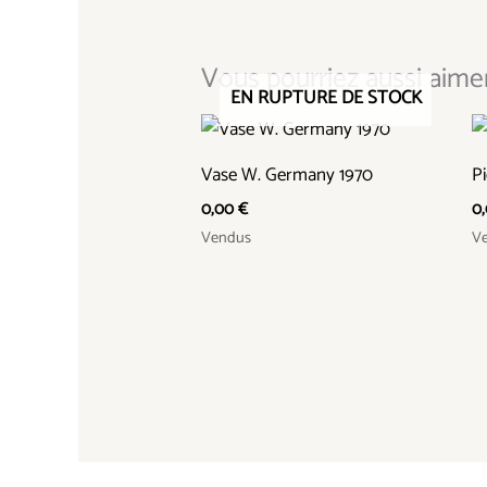
Vous pourriez aussi aimer.
EN RUPTURE DE STOCK
Vase W. Germany 1970
Pi
0,00
€
0
Vendus
V