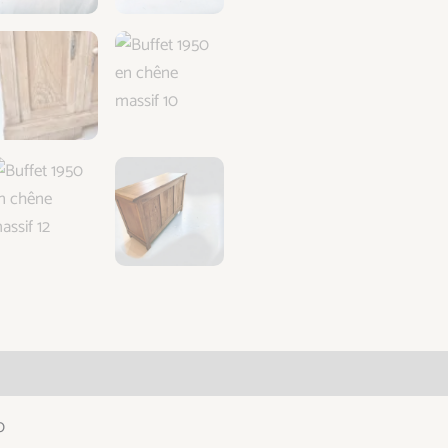
taires
0