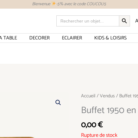
Bienvenue
-5% avec le code COUCOU5
SEARCH BUTTON
Search
A
for:
A TABLE
DECORER
ECLAIRER
KIDS & LOISIRS
Accueil
/
Vendus
/ Buffet 1
Buffet 1950 en
0,00
€
Rupture de stock