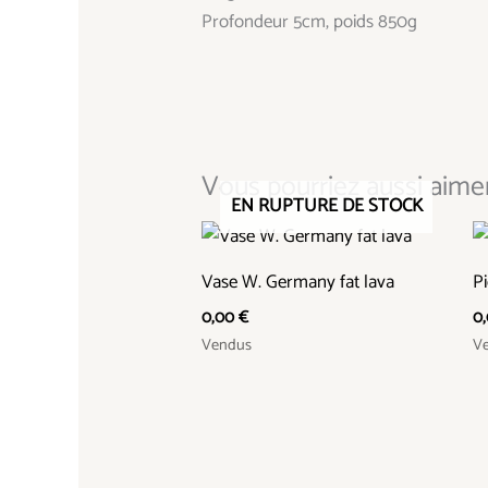
Profondeur 5cm, poids 850g
Vous pourriez aussi aimer.
EN RUPTURE DE STOCK
Vase W. Germany fat lava
Pi
0,00
€
0
Vendus
V