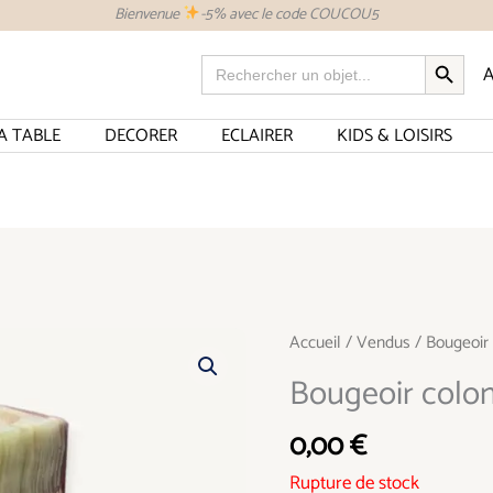
Bienvenue
-5% avec le code COUCOU5
SEARCH BUTTON
Search
A
for:
A TABLE
DECORER
ECLAIRER
KIDS & LOISIRS
Accueil
/
Vendus
/ Bougeoir 
Bougeoir colon
0,00
€
Rupture de stock