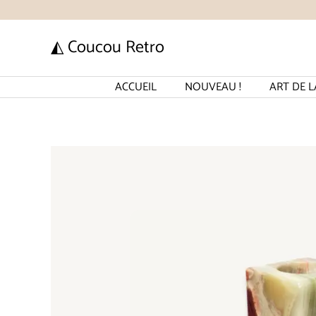
Aller
au
◭ Coucou Retro
contenu
ACCUEIL
NOUVEAU !
ART DE L