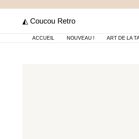
Aller
au
◭ Coucou Retro
contenu
ACCUEIL
NOUVEAU !
ART DE LA T