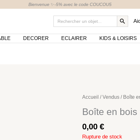
Bienvenue
✨
-5% avec le code COUCOU5
SEARCH BUTTON
Search
Ai
for:
ABLE
DECORER
ECLAIRER
KIDS & LOISIRS
Accueil
/
Vendus
/ Boîte e
Boîte en bois
0,00
€
Rupture de stock