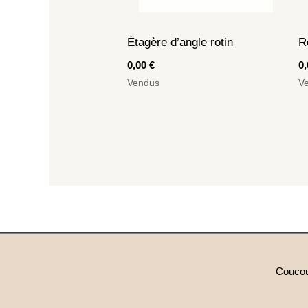
Étagère d’angle rotin
R
0,00
€
0
Vendus
V
Coucou 