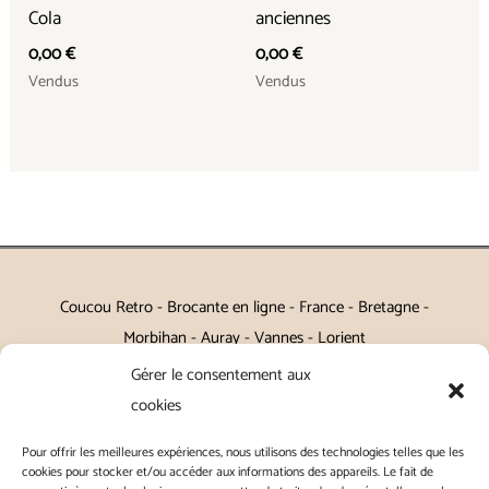
Cola
anciennes
0,00
€
0,00
€
Vendus
Vendus
Coucou Retro - Brocante en ligne - France - Bretagne -
Morbihan - Auray - Vannes - Lorient
Gérer le consentement aux
Petits meubles, décoration, miroirs, luminaires, Art de la table
cookies
Vintage, Art déco, Baroque, Scandinave, Romantique,
Pour offrir les meilleures expériences, nous utilisons des technologies telles que les
Campagne Chic, Kitch
cookies pour stocker et/ou accéder aux informations des appareils. Le fait de