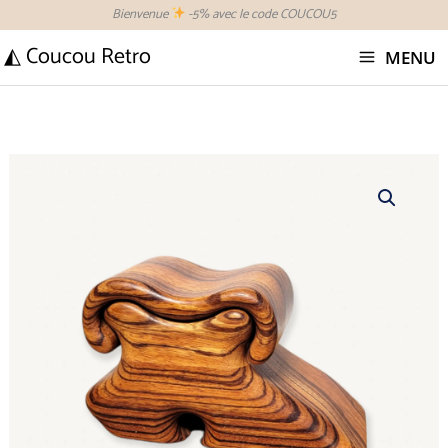
Aller
Bienvenue
-5% avec le code COUCOU5
au
◭ Coucou Retro
MENU
contenu