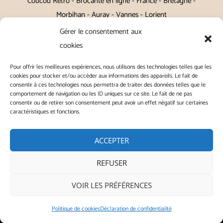
Coucou Retro - Brocante en ligne - France - Bretagne -
Morbihan - Auray - Vannes - Lorient
Gérer le consentement aux
Petits meubles, décoration, miroirs, luminaires, Art de la table
cookies
Vintage, Art déco, Baroque, Scandinave, Romantique,
Pour offrir les meilleures expériences, nous utilisons des technologies telles que les
Campagne Chic, Kitch
cookies pour stocker et/ou accéder aux informations des appareils. Le fait de
consentir à ces technologies nous permettra de traiter des données telles que le
|
Contact
|
Conditions générales de vente
|
Conditions
comportement de navigation ou les ID uniques sur ce site. Le fait de ne pas
consentir ou de retirer son consentement peut avoir un effet négatif sur certaines
générales d'utilisation
|
Mentions légales
|
Politique de
caractéristiques et fonctions.
confidentialité
|
Politique de cookies
|
ACCEPTER
REFUSER
Copyright © 2026 | ◭ Coucou Retro - Tous droits réservés
VOIR LES PRÉFÉRENCES
Instagram
Politique de cookies
Déclaration de confidentialité