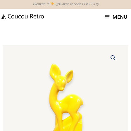
Aller
Bienvenue
-5% avec le code COUCOU5
au
◭ Coucou Retro
MENU
contenu