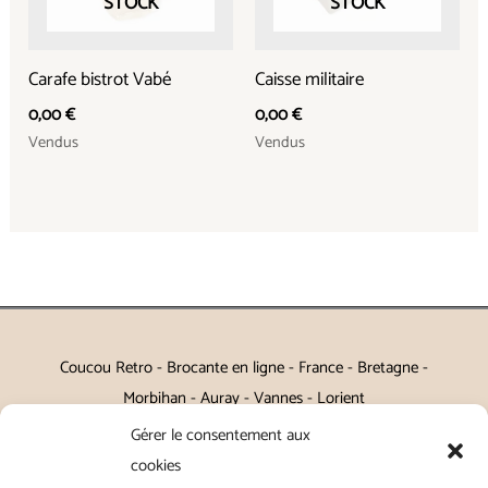
STOCK
STOCK
Carafe bistrot Vabé
Caisse militaire
0,00
€
0,00
€
Vendus
Vendus
Coucou Retro - Brocante en ligne - France - Bretagne -
Morbihan - Auray - Vannes - Lorient
Gérer le consentement aux
Petits meubles, décoration, miroirs, luminaires, Art de la table
cookies